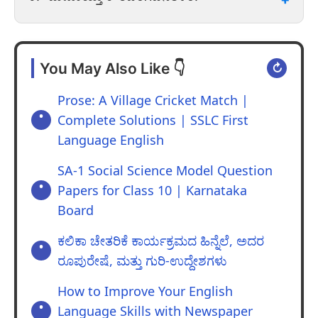
ನಂಬಿರುವ ದುರ್ಯೋಧನನ ದೃಢಸಂಕಲ್ಪ ಇಲ್ಲಿ ವ್ಯಕ್ತವಾಗಿದೆ.
ಸಾಧಿಸುವುದಾಗಿ ದುರ್ಯೋಧನನು ಹೇಳುವ ಸಂದರ್ಭ
ಇದಾಗಿದೆ.
ಸ್ವಾರಸ್ಯ:
ಎಂತಹ ಕಠಿಣ ಪರಿಸ್ಥಿತಿಯಲ್ಲೂ ಶರಣಾಗದೆ
ಸಂದರ್ಭ:
ಈ ಯುದ್ಧದ ಅಂತಿಮ ಫಲಿತಾಂಶದ ಬಗ್ಗೆ
ಛಲವನ್ನೇ ಮೆರೆಯುವ ದುರ್ಯೋಧನನ ವ್ಯಕ್ತಿತ್ವ ಇಲ್ಲಿ
You May Also Like 👇
ಮಾತನಾಡುತ್ತಾ, ಈ ಭೂಮಿ ಒಂದೋ ಪಾಂಡವರ
↻
ಮನೋಜ್ಞವಾಗಿ ಮೂಡಿಬಂದಿದೆ.
ಪಾಲಾಗುತ್ತದೆ ಅಥವಾ ನನ್ನದಾಗುತ್ತದೆ ಎಂದು
Prose: A Village Cricket Match |
ದುರ್ಯೋಧನನು ಹೇಳುವ ಸಂದರ್ಭ.
Complete Solutions | SSLC First
ಸ್ವಾರಸ್ಯ:
ಯುದ್ಧದಲ್ಲಿ ಜಯವೋ ಅಥವಾ ಮರಣವೋ
Language English
ಎಂಬ ಎರಡರಲ್ಲಿ ಒಂದನ್ನು ಆಯ್ದುಕೊಳ್ಳುವ
ದುರ್ಯೋಧನನ ಕ್ಷಾತ್ರತೇಜಸ್ಸು ಇಲ್ಲಿ ವ್ಯಕ್ತವಾಗಿದೆ.
SA-1 Social Science Model Question
Papers for Class 10 | Karnataka
Board
ಕಲಿಕಾ ಚೇತರಿಕೆ ಕಾರ್ಯಕ್ರಮದ ಹಿನ್ನೆಲೆ, ಅದರ
ರೂಪುರೇಷೆ, ಮತ್ತು ಗುರಿ-ಉದ್ದೇಶಗಳು
How to Improve Your English
Language Skills with Newspaper