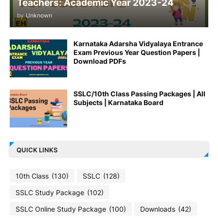
Teachers: Academic Year 2023-24
by
Unknown
Karnataka Adarsha Vidyalaya Entrance
Exam Previous Year Question Papers |
Download PDFs
SSLC/10th Class Passing Packages | All
Subjects | Karnataka Board
QUICK LINKS
10th Class
(130)
SSLC
(128)
SSLC Study Package
(102)
SSLC Online Study Package
(100)
Downloads
(42)