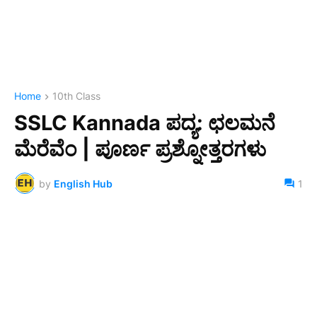
Home
10th Class
SSLC Kannada ಪದ್ಯ: ಛಲಮನೆ
ಮೆರೆವೆಂ | ಪೂರ್ಣ ಪ್ರಶ್ನೋತ್ತರಗಳು
by
English Hub
1