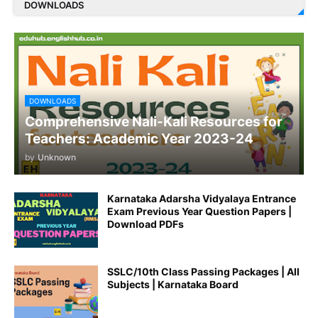
DOWNLOADS
DOWNLOADS
Comprehensive Nali-Kali Resources for
Teachers: Academic Year 2023-24
by
Unknown
Karnataka Adarsha Vidyalaya Entrance
Exam Previous Year Question Papers |
Download PDFs
SSLC/10th Class Passing Packages | All
Subjects | Karnataka Board