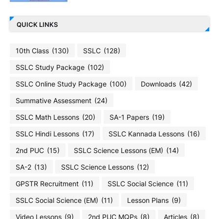
QUICK LINKS
10th Class
(130)
SSLC
(128)
SSLC Study Package
(102)
SSLC Online Study Package
(100)
Downloads
(42)
Summative Assessment
(24)
SSLC Math Lessons
(20)
SA-1 Papers
(19)
SSLC Hindi Lessons
(17)
SSLC Kannada Lessons
(16)
2nd PUC
(15)
SSLC Science Lessons (EM)
(14)
SA-2
(13)
SSLC Science Lessons
(12)
GPSTR Recruitment
(11)
SSLC Social Science
(11)
SSLC Social Science (EM)
(11)
Lesson Plans
(9)
Video Lessons
(9)
2nd PUC MQPs
(8)
Articles
(8)