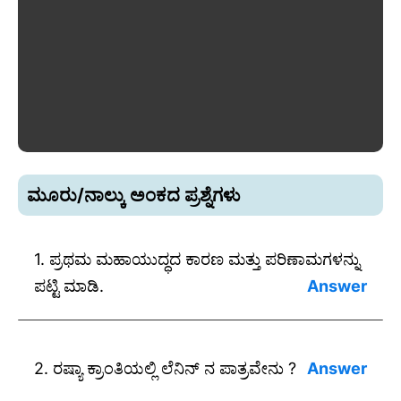
ಮೂರು/ನಾಲ್ಕು ಅಂಕದ ಪ್ರಶ್ನೆಗಳು
1. ಪ್ರಥಮ ಮಹಾಯುದ್ಧದ ಕಾರಣ ಮತ್ತು ಪರಿಣಾಮಗಳನ್ನು
ಪಟ್ಟಿ ಮಾಡಿ.
ಉತ್ತರ:
ಕಾರಣಗಳು :
2. ರಷ್ಯಾ ಕ್ರಾಂತಿಯಲ್ಲಿ ಲೆನಿನ್ ನ ಪಾತ್ರವೇನು ?
* ನಿರಂತರವಾದ ಸಂಘರ್ಷ (ಯೂರೋಪಿನ ರಾಷ್ಟ್ರಗಳ