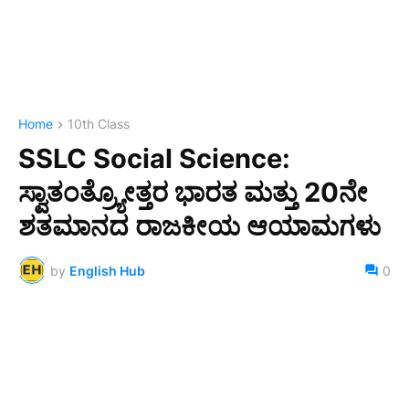
Home
10th Class
SSLC Social Science:
ಸ್ವಾತಂತ್ರ್ಯೋತ್ತರ ಭಾರತ ಮತ್ತು 20ನೇ
ಶತಮಾನದ ರಾಜಕೀಯ ಆಯಾಮಗಳು
by
English Hub
0