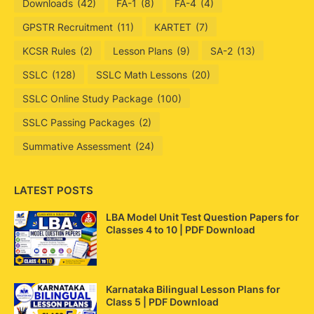
Downloads
(42)
FA-1
(8)
FA-4
(4)
GPSTR Recruitment
(11)
KARTET
(7)
KCSR Rules
(2)
Lesson Plans
(9)
SA-2
(13)
SSLC
(128)
SSLC Math Lessons
(20)
SSLC Online Study Package
(100)
SSLC Passing Packages
(2)
Summative Assessment
(24)
LATEST POSTS
LBA Model Unit Test Question Papers for
Classes 4 to 10 | PDF Download
Karnataka Bilingual Lesson Plans for
Class 5 | PDF Download