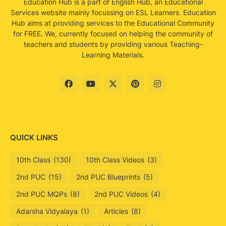
Education Hub is a part of English Hub, an Educational
Services website mainly focussing on ESL Learners. Education
Hub aims at providing services to the Educational Community
for FREE. We, currently focused on helping the community of
teachers and students by providing various Teaching-
Learning Materials.
QUICK LINKS
10th Class
(130)
10th Class Videos
(3)
2nd PUC
(15)
2nd PUC Blueprints
(5)
2nd PUC MQPs
(8)
2nd PUC Videos
(4)
Adarsha Vidyalaya
(1)
Articles
(8)