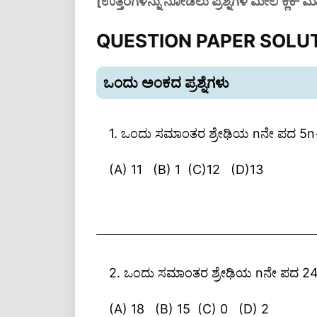
[ಉತ್ತರಗಳನ್ನು ನೋಡಲು ಪ್ರಶ್ನೆಗಳ ಮೇಲೆ ಕ್ಲಿಕ್ ಮ
QUESTION PAPER SOLU
ಒಂದು ಅಂಕದ ಪ್ರಶ್ನೆಗಳು
1. ಒಂದು ಸಮಾಂತರ ಶ್ರೇಢಿಯ nನೇ ಪದ 5
(A) 11 (B) 1 (C)12 (D)13
ಉತ್ತರ: (B) 18
a
= 5x3+3
3
2. ಒಂದು ಸಮಾಂತರ ಶ್ರೇಢಿಯ nನೇ ಪದ 2
a
= 15+3
3
(A) 18 (B) 15 (C) 0 (D) 2
a
= 18.
3