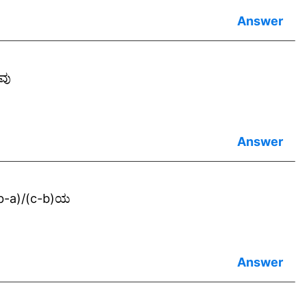
ದವು
, (b-a)/(c-b)ಯ