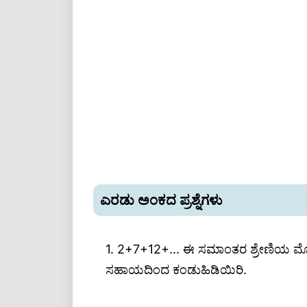
d = b-a or d = c-b
(b-a)/(c-b) = d/d
(b-a)/(c-b) = 1
ಎರಡು ಅಂಕದ ಪ್ರಶ್ನೆಗಳು
1. 2+7+12+... ಈ ಸಮಾಂತರ ಶ್ರೇಣಿಯ ಮೊ
ಸಹಾಯದಿಂದ ಕಂಡುಹಿಡಿಯಿರಿ.