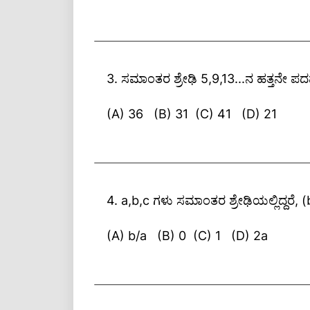
ಉತ್ತರ: (A) 18
a
= 24-3x2
2
3. ಸಮಾಂತರ ಶ್ರೇಢಿ 5,9,13...ನ ಹತ್ತನೇ ಪ
a
= 24-6
2
(A) 36 (B) 31 (C) 41 (D) 21
a
= 18.
2
ಉತ್ತರ: (C) 41
a=5 d = 9-5 = 4 n = 10
4. a,b,c ಗಳು ಸಮಾಂತರ ಶ್ರೇಢಿಯಲ್ಲಿದ್ದರೆ
a
= a+(n-1)d
n
a
= 5+(10-1)4
(A) b/a (B) 0 (C) 1 (D) 2a
10
a
= 5+36
10
a
= 41
10
ಉತ್ತರ: (C) 1