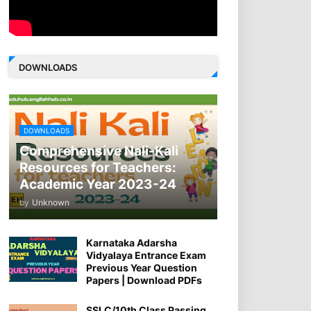
DOWNLOADS
DOWNLOADS
Comprehensive Nali-Kali
Resources for Teachers:
Academic Year 2023-24
by
Unknown
Karnataka Adarsha
Vidyalaya Entrance Exam
Previous Year Question
Papers | Download PDFs
SSLC/10th Class Passing