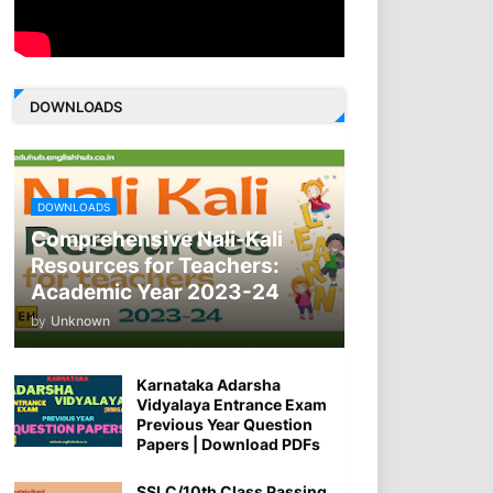
DOWNLOADS
DOWNLOADS
Comprehensive Nali-Kali
Resources for Teachers:
Academic Year 2023-24
by
Unknown
Karnataka Adarsha
Vidyalaya Entrance Exam
Previous Year Question
Papers | Download PDFs
SSLC/10th Class Passing