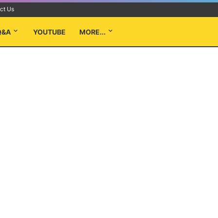
ct Us
Q&A
YOUTUBE
MORE...